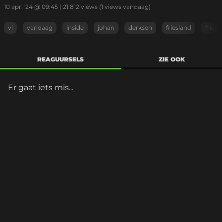
10 apr. '24 @ 09:45
|
21.812
views
(1 views vandaag)
vi
vandaag
inside
johan
derksen
friesland
fries
REAGUURSELS
ZIE OOK
Er gaat iets mis...