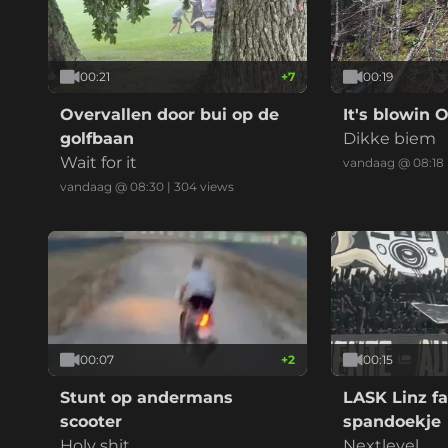
00:21
+
7
00:19
Overvallen door bui op de
It's blowin O
golfbaan
Dikke biem
Wait for it
vandaag @ 08:18
vandaag @ 08:30
|
304
views
00:07
+
2
00:15
Stunt op andermans
LASK Linz f
scooter
spandoekje
Holy shit
Nextlevel