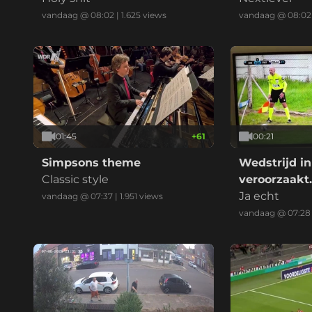
vandaag @ 08:02
|
1.625
views
vandaag @ 08:02
01:45
+
61
00:21
Simpsons theme
Wedstrijd i
Classic style
veroorzaakt
verkeersong
Ja echt
vandaag @ 07:37
|
1.951
views
vandaag @ 07:28