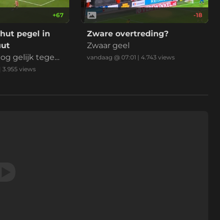
+
67
-18
hut pegel in
Zware overtreding?
uut
Zwaar geel
og gelijk tegen
vandaag @ 07:01
|
4.743
views
|
3.955
views