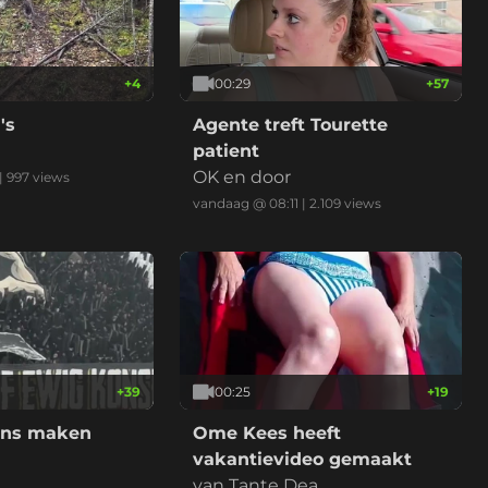
+
4
00:29
+
57
's
Agente treft Tourette
patient
OK en door
|
997
views
vandaag @ 08:11
|
2.109
views
+
39
00:25
+
19
ans maken
Ome Kees heeft
vakantievideo gemaakt
van Tante Dea