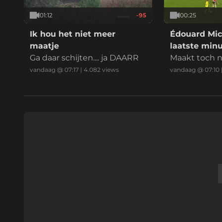
01:12
-95
00:25
Ik hou het niet meer
Édouard Mic
maatje
laatste min
Ga daar schijten.... ja DAARR
Maakt toch n
PSV
vandaag @ 07:17
|
4.082
views
vandaag @ 07:10