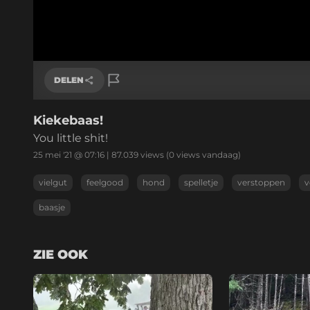
DELEN
Kiekebaas!
Link kopiëren
You little shit!
25 mei '21 @ 07:16
|
87.039
views
(0 views vandaag)
vielgut
feelgood
hond
spelletje
verstoppen
v
baasje
ZIE OOK