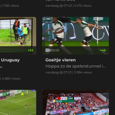
|
1.765
views
vandaag @ 07:43
|
5.170
views
+
53
00:05
+
46
n Uruguay
Goaltje vieren
Hoppa zo de spelerstunnel i
eluk
n. Goal werd afgekeurd. Spel
vandaag @ 07:23
|
3.994
views
er geblesseerd
|
4.680
views