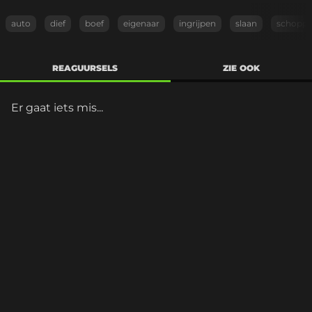
auto
dief
boef
eigenaar
ingrijpen
slaan
schopp
REAGUURSELS
ZIE OOK
Er gaat iets mis...