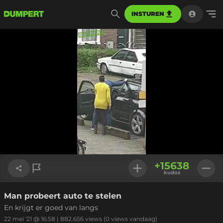
INSTUREN
Geladen
:
59.41%
Instellinge
+
15638
kudos
Man probeert auto te stelen
Link kopiëren
En krijgt er goed van langs
22 mei '21 @ 16:58
|
882.656
views
(0 views vandaag)