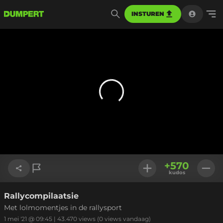
INSTUREN
+
570
kudos
Rallycompilaatsie
Link kopiëren
Met lolmomentjes in de rallysport
1 mei '21 @ 09:45
|
43.470
views
(0 views vandaag)