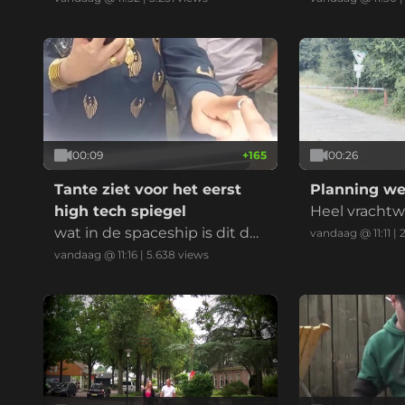
00:09
+
165
00:26
Tante ziet voor het eerst
Planning we
high tech spiegel
Heel vracht
wat in de spaceship is dit da
pallet
vandaag @ 11:11
|
2
n?!
vandaag @ 11:16
|
5.638
views