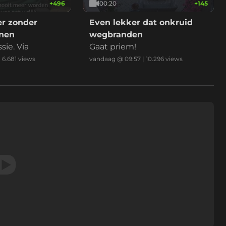
+
496
00:20
+
145
r zonder
Even lekker dat onkruid
nen
wegbranden
ie. Via
Gaat priem!
|
6.681
views
vandaag @ 09:57
|
10.296
views