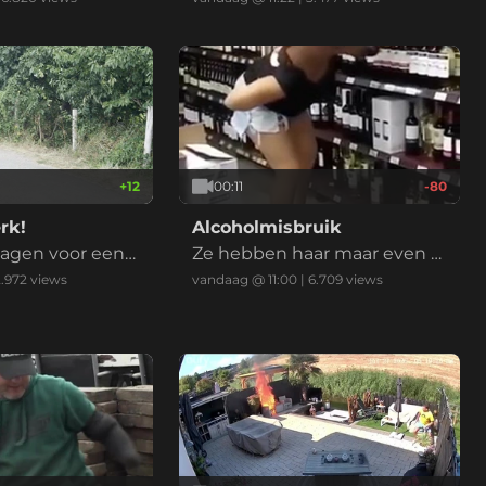
te
+
12
00:11
-80
rk!
Alcoholmisbruik
wagen voor een
Ze hebben haar maar even o
nherkenbaar gemaakt.
.972
views
vandaag @ 11:00
|
6.709
views