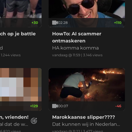
+
30
02:28
+
110
h op je battle
HowTo: AI scammer
ontmaskeren
ld
HA komma komma
|
1.244
views
vandaag @ 11:59
|
3.146
views
+
129
00:07
-46
, vrienden!
Marokkaanse slipper????
 al dat de we
Dat kunnen wij in Nederland
en is?
ook gebruiken met de droog
|
6.820
views
vandaag @ 11:22
|
3.477
views