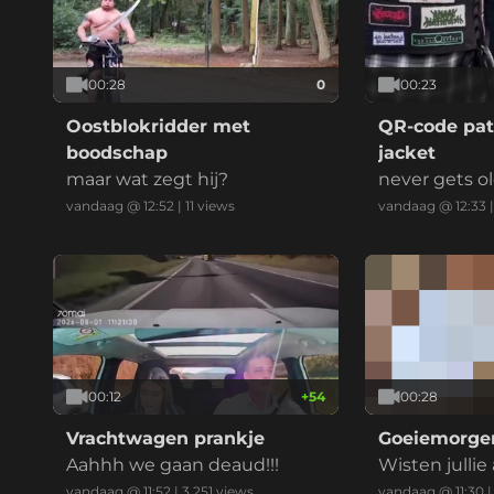
00:28
0
00:23
Oostblokridder met
QR-code patc
boodschap
jacket
maar wat zegt hij?
never gets o
vandaag @ 12:52
|
11
views
vandaag @ 12:33
00:12
+
54
00:28
Vrachtwagen prankje
Goeiemorgen
Aahhh we gaan deaud!!!
Wisten jullie
ek doormidd
vandaag @ 11:52
|
3.251
views
vandaag @ 11:30