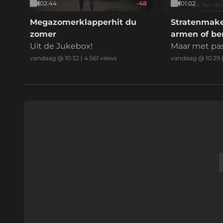
02:44
-48
01:02
Megazomerklapperhit du
Stratenmake
zomer
armen of be
Uit de Jukebox!
Maar met pass
vandaag @ 10:32
|
4.561
views
vandaag @ 10:29