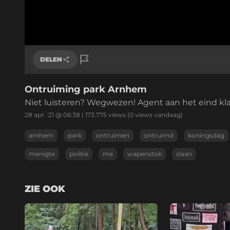
DELEN
Ontruiming park Arnhem
Link kopiëren
Niet luisteren? Wegwezen! Agent aan het eind klapt
28 apr. '21 @ 06:38
|
173.775
views
(0 views vandaag)
arnhem
park
ontruimen
ontruimd
koningsdag
menigte
politie
me
wapenstok
slaan
ZIE OOK