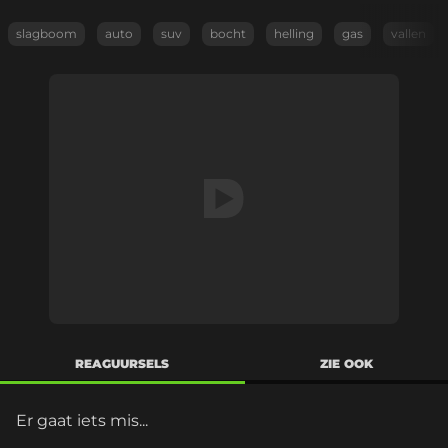
slagboom
auto
suv
bocht
helling
gas
vallen
REAGUURSELS
ZIE OOK
Er gaat iets mis...