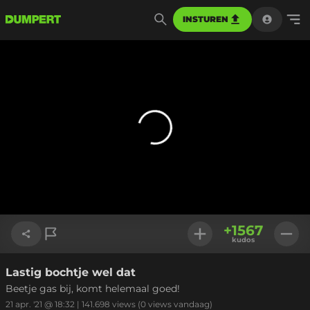
INSTUREN
+
1567
kudos
Lastig bochtje wel dat
Link kopiëren
Beetje gas bij, komt helemaal goed!
21 apr. '21 @ 18:32
|
141.698
views
(0 views vandaag)