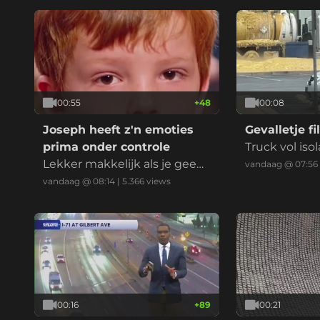
00:55
+
48
00:08
Joseph heeft z'n emoties
Gevalletje f
prima onder controle
Truck vol isol
Lekker makkelijk als je geen
ek, maar we 
vandaag @ 07:56
ziel hebt natuurlijk
helemaal zek
vandaag @ 08:14
|
5.366
views
00:16
+
89
00:21