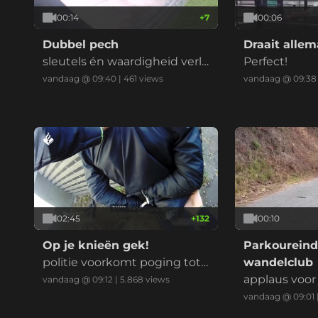
00:14
+
7
00:06
Dubbel pech
Draait alle
sleutels én waardigheid verlo
Perfect!
ren door een enkel hekkie
vandaag @ 09:40
|
461
views
vandaag @ 09:38
02:45
+
132
00:10
Op je knieën gek!
Parkoureind
politie voorkomt poging tot l
wandelclub
iquidatie, melder is ook geen
applaus voor 
vandaag @ 09:12
|
5.868
views
zuivere koffie
vandaag @ 09:01