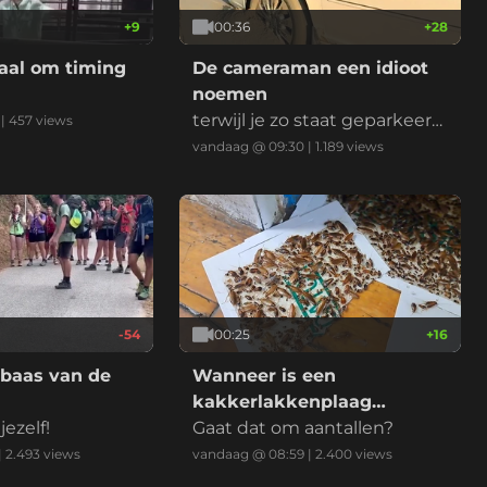
+
9
00:36
+
28
maal om timing
De cameraman een idioot
noemen
terwijl je zo staat geparkeer
|
457
views
d...
vandaag @ 09:30
|
1.189
views
-54
00:25
+
16
baas van de
Wanneer is een
kakkerlakkenplaag
jezelf!
officieel een
Gaat dat om aantallen?
kakkerlakkenplaag?
|
2.493
views
vandaag @ 08:59
|
2.400
views