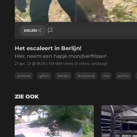
/
Geluid
aan
DELEN
Het escaleert in Berlijn!
Link kopiëren
Hier, neem een hapje mondverfrisser!
21 apr. '21 @ 18:28
|
109.668
views
(0 views vandaag)
protest
gillen
berlijn
duitsland
me
politie
ZIE OOK