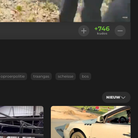
Geladen
:
100.00%
Instellingen
+
746
kudos
oproerpolitie
traangas
scheisse
bos
NIEUW