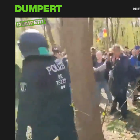
NI
Ge