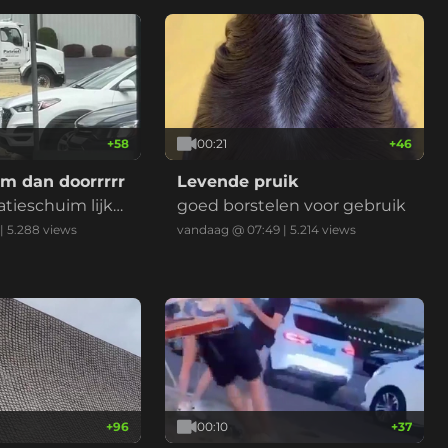
+
58
00:21
+
46
ilm dan doorrrrr
Levende pruik
atieschuim lijkt l
goed borstelen voor gebruik
weten het niet
|
5.288
views
vandaag @ 07:49
|
5.214
views
er.
+
96
00:10
+
37