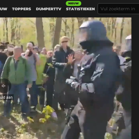
NIEUW
EUW
TOPPERS
DUMPERTTV
STATISTIEKEN
Geluid
aan
luid aan