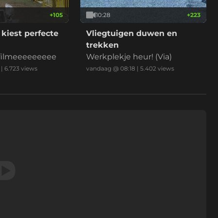
+
105
10:28
+
223
iest perfecte
Vliegtuigen duwen en
trekken
 filmeeeeeeeee
Werkplekje heur! (Via)
|
6.723
views
vandaag @ 08:18
|
5.402
views