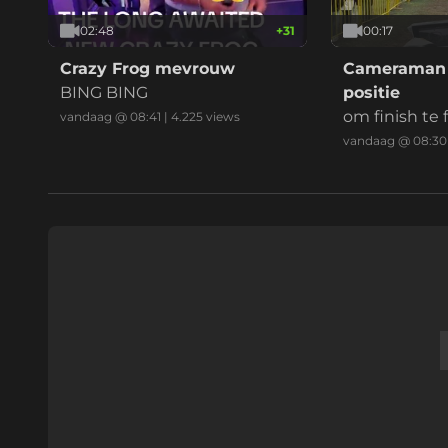
02:48
+
31
00:17
Crazy Frog mevrouw
Cameraman k
BING BING
positie
om finish te
vandaag @ 08:41
|
4.225
views
vandaag @ 08:30