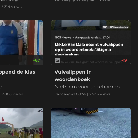
|
2.314
views
+
67
-19
ppend de klas
Vulvalippen in
woordenboek
e
Niets om voor te schamen
|
4.105
views
vandaag @ 08:59
|
2.744
views