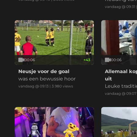
vandaag @ 09:31
00:06
+
43
00:06
Neusje voor de goal
Allemaal ko
was een bewussie hoor
uit
Leuke traditi
vandaag @ 09:13
|
3.980
views
vandaag @ 09:07