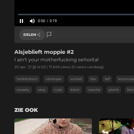
Geladen
:
0%
0:00
/
0:19
Huidige
tijd
Pauzeren
Geluid
uit
DELEN
Alsjeblieft moppie #2
Link kopiëren
I ain't your motherfucking señorita!
20 apr. '21 @ 14:02
|
71.649
views
(0 views vandaag)
tankstation
verkoper
winkel
liev
lief
koosna
sweety
sexy
cute
klant
reactie
prank
kla
ZIE OOK