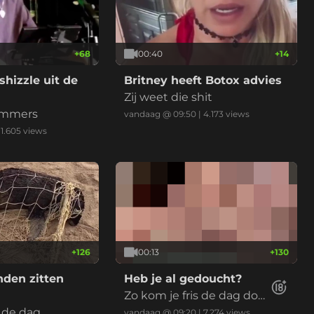
+
68
00:40
+
14
shizzle uit de
Britney heeft Botox advies
Zij weet die shit
ummers
vandaag @ 09:50
|
4.173
views
|
1.605
views
+
126
00:13
+
130
den zitten
Heb je al gedoucht?
Zo kom je fris de dag doo
 de dag
r
vandaag @ 09:20
|
7.274
views