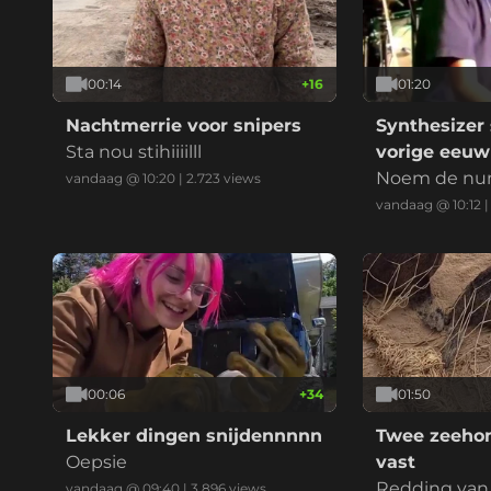
00:14
+
16
01:20
Nachtmerrie voor snipers
Synthesizer 
Sta nou stihiiiilll
vorige eeuw
Noem de n
vandaag @ 10:20
|
2.723
views
vandaag @ 10:12
00:06
+
34
01:50
Lekker dingen snijdennnnn
Twee zeehon
Oepsie
vast
Redding van
vandaag @ 09:40
|
3.896
views