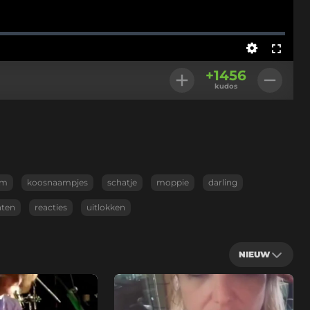
Instellingen
Volledig
+
1456
scherm
kudos
am
koosnaampjes
schatje
moppie
darling
nten
reacties
uitlokken
NIEUW