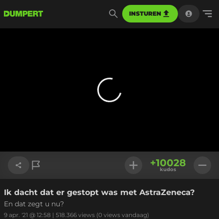
INSTUREN
+
10028
kudos
Ik dacht dat er gestopt was met AstraZeneca?
Link kopiëren
En dat zegt u nu?
9 apr. '21 @ 12:58
|
518.366
views
(0 views vandaag)