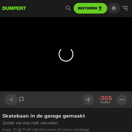
INSTUREN
-305
kudos
Skatebaan in de garage gemaakt
Link kopiëren
Zodat we ons niet vervelen
6 apr. '21 @ 17:48
|
68.503
views
(0 views vandaag)