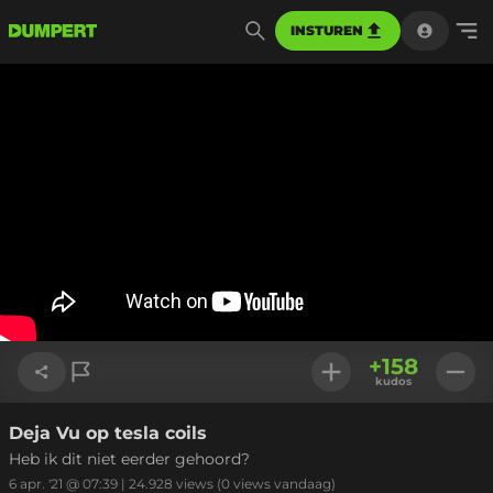
INSTUREN
+
158
kudos
Deja Vu op tesla coils
Link kopiëren
Heb ik dit niet eerder gehoord?
6 apr. '21 @ 07:39
|
24.928
views
(0 views vandaag)