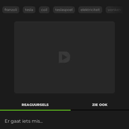
franzoli
tesla
coil
teslaspoel
elektriciteit
vonken
REAGUURSELS
ZIE OOK
Er gaat iets mis...