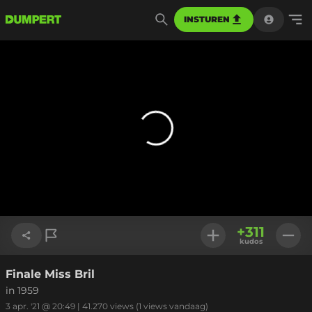
INSTUREN
+
311
kudos
Finale Miss Bril
Link kopiëren
in 1959
3 apr. '21 @ 20:49
|
41.270
views
(1 views vandaag)