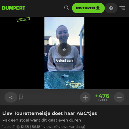
INSTUREN
Geluid
aan
Geluid aan
Geladen
:
18.36%
Instellinge
+
476
kudos
Liev Tourettemeisje doet haar ABC'tjes
Link kopiëren
Pak een stoel want dit gaat even duren
1 apr. '21 @ 12:38
|
56.184
views
(0 views vandaag)