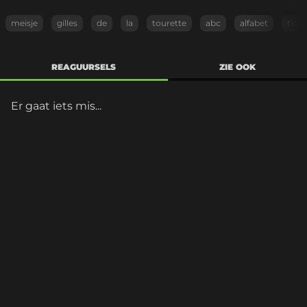
meisje
gilles
de
la
tourette
abc
alfabet
tic
REAGUURSELS
ZIE OOK
Er gaat iets mis...