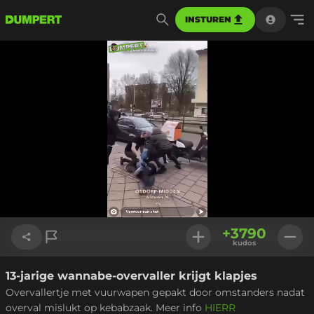
INSTUREN
Geladen
:
100.00%
Instellinge
+
3790
kudos
13-jarige wannabe-overvaller krijgt klapjes
Link kopiëren
Overvallertje met vuurwapen gepakt door omstanders nadat
overval mislukt op kebabzaak. Meer info
HIERR