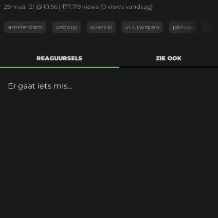
29 maa. '21 @ 10:56
|
177.179
views
(0 views vandaag)
amsterdam
osdorp
overval
vuurwapen
pistool
ech
REAGUURSELS
ZIE OOK
Er gaat iets mis...