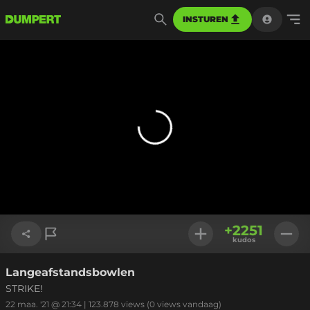
INSTUREN
+
2251
kudos
Langeafstandsbowlen
Link kopiëren
STRIKE!
22 maa. '21 @ 21:34
|
123.878
views
(0 views vandaag)