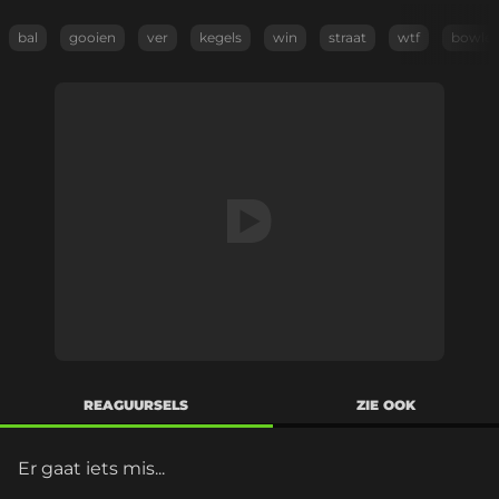
bal
gooien
ver
kegels
win
straat
wtf
bowle
REAGUURSELS
ZIE OOK
Er gaat iets mis...