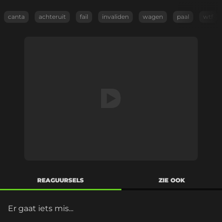
canta
achteruit
fail
invaliden
wagen
paal
wtf
REAGUURSELS
ZIE OOK
Er gaat iets mis...