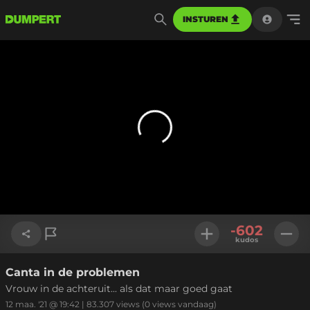
INSTUREN
-602
kudos
Canta in de problemen
Link kopiëren
Vrouw in de achteruit... als dat maar goed gaat
12 maa. '21 @ 19:42
|
83.307
views
(0 views vandaag)