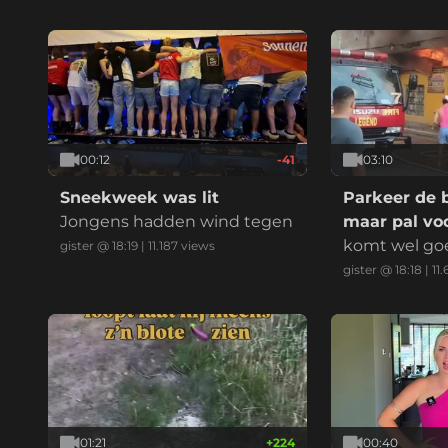
elijk:
00:12
-41
03:10
Sneekweek was lit
Parkeer de 
Jongens hadden wind tegen
maar pal voo
komt wel go
gister @ 18:19
|
11.187
views
gister @ 18:18
|
11.
01:21
+
224
00:40