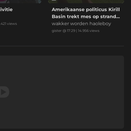
ivitie
Amerikaanse politicus Kirill
Basin trekt mes op strand
Hawaii
wakker worden haoleboy
.421
views
gister @ 17:29
|
14.956
views