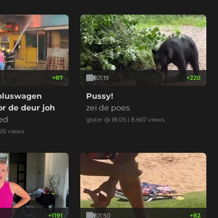
+
87
01:19
+
220
bluswagen
Pussy!
r de deur joh
zei de poes
ed
gister @ 18:05
|
8.667
views
615
views
+
1191
01:50
+
82