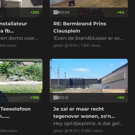
+
253
00:59
+
64
nstallateur
RE: Bermbrand Prins
a fb
Clausplein
 een demo voord
'Even de brandblusser er ove
r en het is geblust' riep iema
.949
views
gister @ 19:34
|
7.891
views
nd
+
188
00:12
+
90
 Teeeelefoon
Je zal er maar recht
on……
tegenover wonen, zo'n
datacenter
Hey sjetdjiepietie, is dat gelui
d normaal?
558
views
gister @ 18:35
|
13.682
views