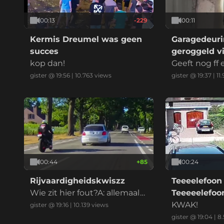
00:13
-229
00:11
Kermis Dreumel was geen
Garagedeuri
succes
geroggeld vi
kop dan!
marktplaats
Geeft nog ff
at ik betaal
gister @ 19:56
|
10.763
views
gister @ 19:37
|
11
00:44
+
85
00:24
Rijvaardigheidskwiszz
Teeeelefoon
Wie zit hier fout?A: allemaal
Teeeeelefo
B: iedereenC: alle betrokken
KWAK!
gister @ 19:16
|
10.139
views
enD: eeniederE: anders, nam
gister @ 19:04
|
8.