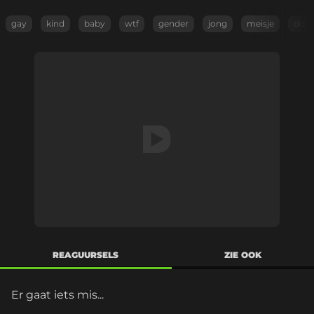
gay
kind
baby
wtf
gender
jong
meisje
doch
REAGUURSELS
ZIE OOK
Er gaat iets mis...