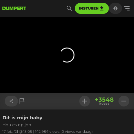
INSTUREN
+
3548
kudos
Dit is mijn baby
Link kopiëren
Hou es op joh
17 feb. '21 @ 13:05
|
142.984
views
(0 views vandaag)