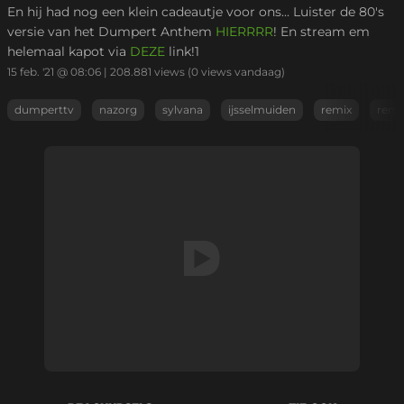
En hij had nog een klein cadeautje voor ons... Luister de 80's
versie van het Dumpert Anthem
HIERRRR
! En stream em
helemaal kapot via
DEZE
link!1
15 feb. '21 @ 08:06
|
208.881
views
(0 views vandaag)
dumperttv
nazorg
sylvana
ijsselmuiden
remix
remi