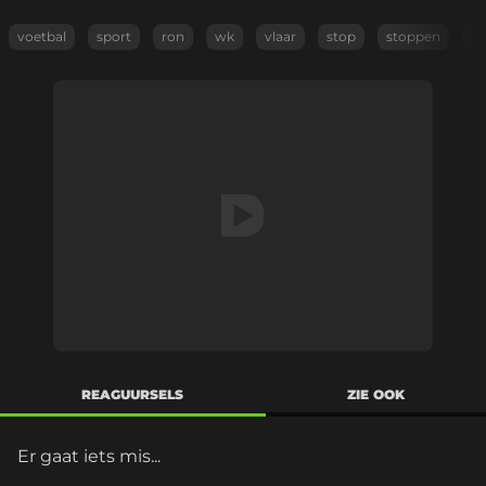
voetbal
sport
ron
wk
vlaar
stop
stoppen
vo
REAGUURSELS
ZIE OOK
Er gaat iets mis...