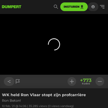
INSTUREN
+
773
kudos
WK held Ron Vlaar stopt zijn profcarrière
Link kopiëren
Ron Beton!
10 feb. '21 @ 14:06
|
35.285
views
(0 views vandaag)