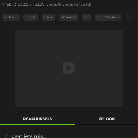
7 feb. '21 @ 22:10
|
53.391
views
(0 views vandaag)
school
dicht
deur
sneeuw
lol
dichtmaken
barr
REAGUURSELS
ZIE OOK
Er gaat iets mis...