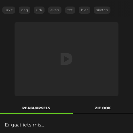
urxit
dag
urk
even
tot
hier
sketch
REAGUURSELS
ZIE OOK
Er gaat iets mis...