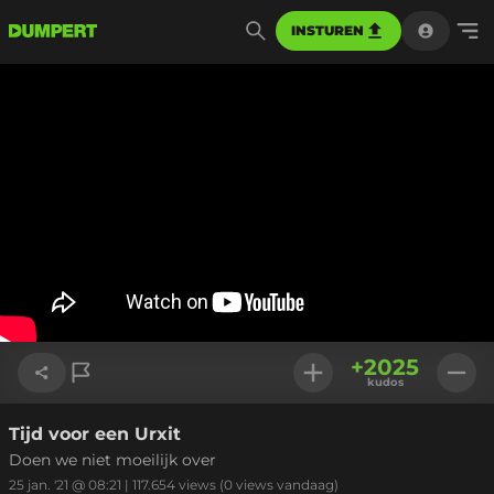
INSTUREN
+
2025
kudos
Tijd voor een Urxit
Link kopiëren
Doen we niet moeilijk over
25 jan. '21 @ 08:21
|
117.654
views
(0 views vandaag)