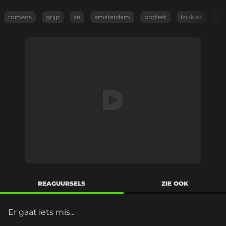
romeos
grijp
ze
amsterdam
protest
tokkies
wa
REAGUURSELS
ZIE OOK
Er gaat iets mis...