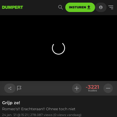
INSTUREN
-3221
kudos
Grijp ze!
Link kopiëren
Romeo's!! Erachteraan!! Ohnee toch niet
24 jan. '21 @ 15:21
|
278.087
views
(0 views vandaag)