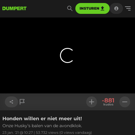
INSTUREN
-881
kudos
Honden willen er niet meer uit!
Link kopiëren
Onze Husky’s balen van de avondklok.
23 jan. '21 @ 10:27
|
53.732
views
(0 views vandaag)