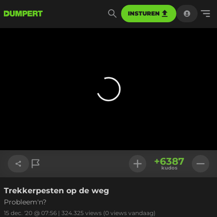
INSTUREN
+
6387
kudos
Trekkerpesten op de weg
Link kopiëren
Probleem'n?
15 dec. '20 @ 07:56
|
324.325
views
(0 views vandaag)