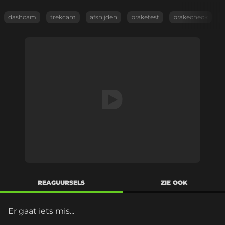
dashcam
trekcam
afsnijden
braketest
brakecheck
REAGUURSELS
ZIE OOK
Er gaat iets mis...