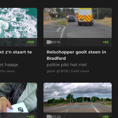
met 112km/u weg te rijden. *v
ideo is versneld en ingekort.
+
109
00:19
+
62
t z'n staart te
Relschopper gooit steen in
Bradford
et haasje
politie pikt het niet
204
views
gister @ 18:58
|
9.463
views
+
433
00:20
+
88