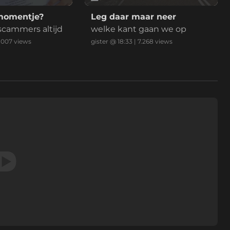
momentje?
Leg daar maar neer
 scammers altijd
welke kant gaan we op
.007
views
gister @ 18:33
|
7.268
views