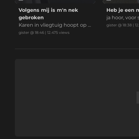
Volgens mij is m'n nek
Heb je een 
gebroken
ja hoor, voor
Karen in vliegtuig hoopt op e
gister @ 18:38
|
12
en payday
gister @ 18:46
|
12.475
views