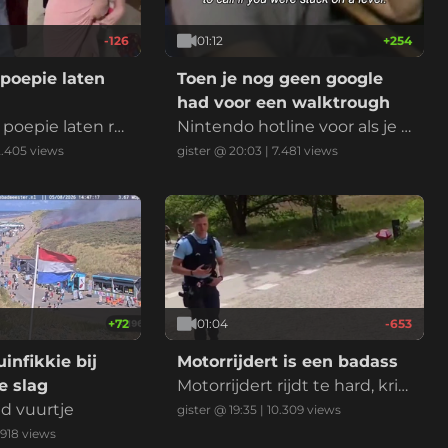
-126
01:12
+
254
poepie laten
Toen je nog geen google
had voor een walktrough
poepie laten rui
Nintendo hotline voor als je k
bekende Nederla
wam vast te zitten in een lev
2.405
views
gister @ 20:03
|
7.481
views
king. Het betek
el
mand wilt verbaz
 of laten zien d
heel goed in ben
n wedstrijd of mo
e
+
72
01:04
-653
infikkie bij
Motorrijdert is een badass
 slag
Motorrijdert rijdt te hard, krij
nd vuurtje
gt een bekeuring en voelt zi
gister @ 19:35
|
10.309
views
ch daarna enorm stoer door
.918
views