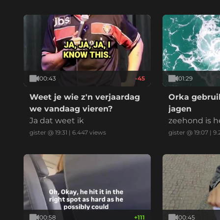
00:43
-45
01:29
Weet je wie z'n verjaardag
Orka gebruik
we vandaag vieren?
jagen
Ja dat weet ik
zeehond is h
gister @ 19:31
|
6.447
views
gister @ 19:07
|
9.
00:58
+
111
00:45