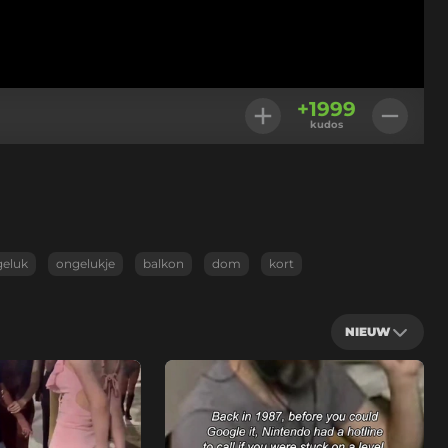
+
1999
kudos
eluk
ongelukje
balkon
dom
kort
NIEUW