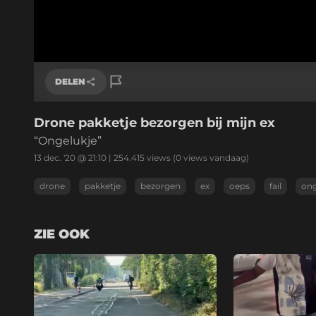
DELEN
Drone pakketje bezorgen bij mijn ex
Link kopiëren
“Ongelukje”
13 dec. '20 @ 21:10
|
254.415
views
(0 views vandaag)
drone
pakketje
bezorgen
ex
oeps
fail
ong
ZIE OOK