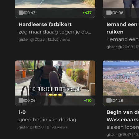
00:43
+
437
00:06
Hardleerse fatbikert
Iemand een 
zeg maar daaag tegen je opg
ruiken
evoerde kinderbrommer
"Iemand een 
gister @ 20:25
|
13.363
views
ken" is een 
gister @ 20:09
|
1
ndse uitdruk
ent dat je ie
en, imponeren
at je ergens 
t, vaak in ee
eilijke situati
00:06
+
110
04:28
1-0
Begin van du
goed begin van de dag
Wassenaarse
als een lope
gister @ 19:50
|
8.198
views
gister @ 19:47
|
10