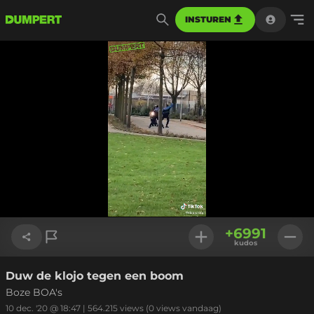
INSTUREN
Geladen
:
100.00%
Instellinge
+
6991
kudos
Duw de klojo tegen een boom
Link kopiëren
Boze BOA's
10 dec. '20 @ 18:47
|
564.215
views
(0 views vandaag)