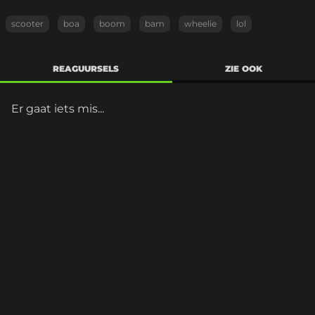
scooter
boa
boom
bam
wheelie
lol
REAGUURSELS
ZIE OOK
Er gaat iets mis...