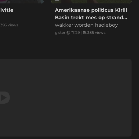
ivitie
Amerikaanse politicus Kirill
Basin trekt mes op strand
Hawaii
wakker worden haoleboy
.395
views
gister @ 17:29
|
15.385
views