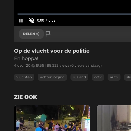
Geladen
:
0.00%
0:00
/
0:59
Huidige
tijd
Pauzeren
Geluid
aan
DELEN
Op de vlucht voor de politie
Link kopiëren
En hoppa!
4 dec. '20 @ 19:56
|
88.233
views
(0 views vandaag)
vluchten
achtervolging
rusland
cctv
auto
sl
ZIE OOK