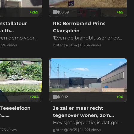
+
269
00:59
+
65
nstallateur
RE: Bermbrand Prins
a fb
Clausplein
 een demo voord
'Even de brandblusser er ove
r en het is geblust' riep iema
.726
views
gister @ 19:34
|
8.264
views
nd
+
204
00:12
+
96
 Teeeelefoon
Je zal er maar recht
on……
tegenover wonen, zo'n
datacenter
Hey sjetdjiepietie, is dat gelui
d normaal?
076
views
gister @ 18:35
|
14.221
views