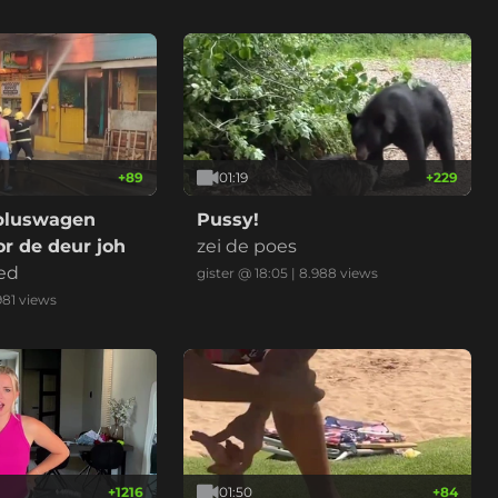
+
89
01:19
+
229
bluswagen
Pussy!
r de deur joh
zei de poes
ed
gister @ 18:05
|
8.988
views
981
views
+
1216
01:50
+
84