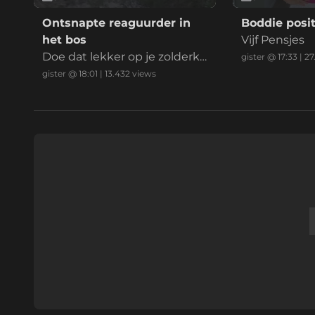
Ontsnapte reaguurder in
Boddie posit
het bos
Vijf Pensjes
Doe dat lekker op je zolderka
gister @ 17:33
|
27
mer mafkees
gister @ 18:01
|
13.432
views