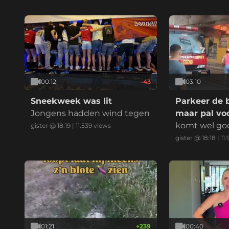
elijk:
00:12
-43
03:10
Sneekweek was lit
Parkeer de 
Jongens hadden wind tegen
maar pal voo
komt wel go
gister @ 18:19
|
11.539
views
gister @ 18:18
|
11.
01:21
+
239
00:40