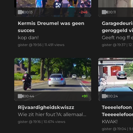
00:13
-246
00:11
Kermis Dreumel was geen
Garagedeuri
succes
geroggeld vi
kop dan!
marktplaats
Geeft nog ff
at ik betaal
gister @ 19:56
|
11.491
views
gister @ 19:37
|
12
00:44
+
91
00:24
Rijvaardigheidskwiszz
Teeeelefoon
Wie zit hier fout?A: allemaal
Teeeeelefo
B: iedereenC: alle betrokken
KWAK!
gister @ 19:16
|
10.674
views
enD: eeniederE: anders, nam
gister @ 19:04
|
9.