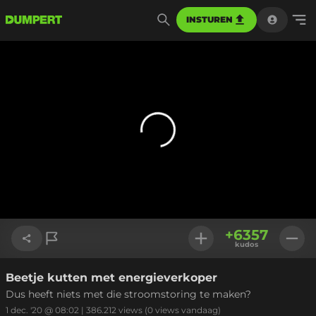
INSTUREN
+
6357
kudos
Beetje kutten met energieverkoper
Link kopiëren
Dus heeft niets met die stroomstoring te maken?
1 dec. '20 @ 08:02
|
386.212
views
(0 views vandaag)