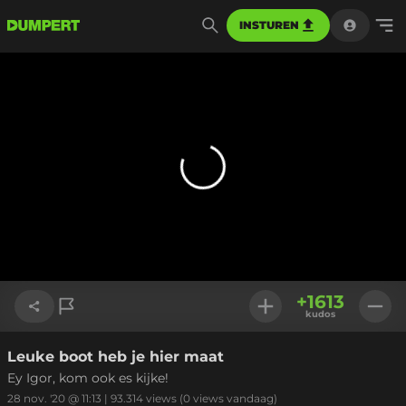
INSTUREN
+
1613
kudos
Leuke boot heb je hier maat
Link kopiëren
Ey Igor, kom ook es kijke!
28 nov. '20 @ 11:13
|
93.314
views
(0 views vandaag)