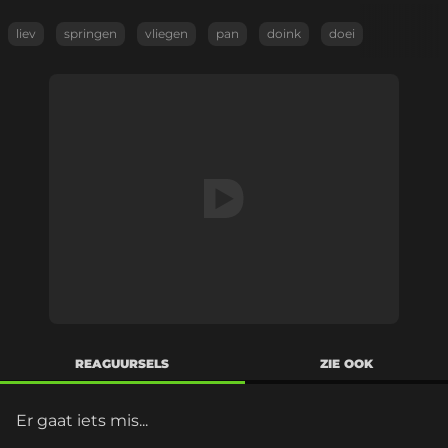
liev
springen
vliegen
pan
doink
doei
REAGUURSELS
ZIE OOK
Er gaat iets mis...