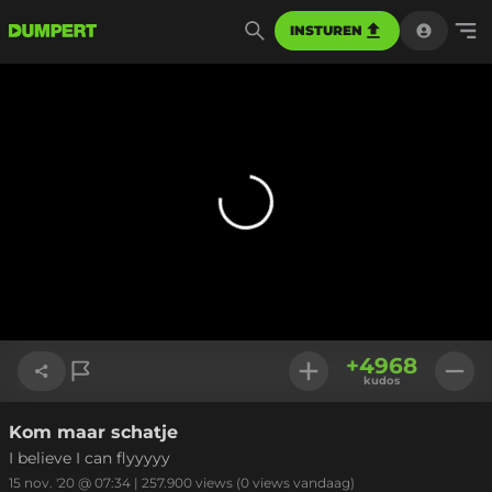
INSTUREN
+
4968
kudos
Kom maar schatje
Link kopiëren
I believe I can flyyyyy
15 nov. '20 @ 07:34
|
257.900
views
(0 views vandaag)