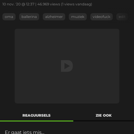
10 nov. '20 @ 12:37
|
46.969
views
(1 views vandaag)
oma
ballerina
alzheimer
muziek
videofuck
edit
REAGUURSELS
ZIE OOK
Er gaat iets mis...