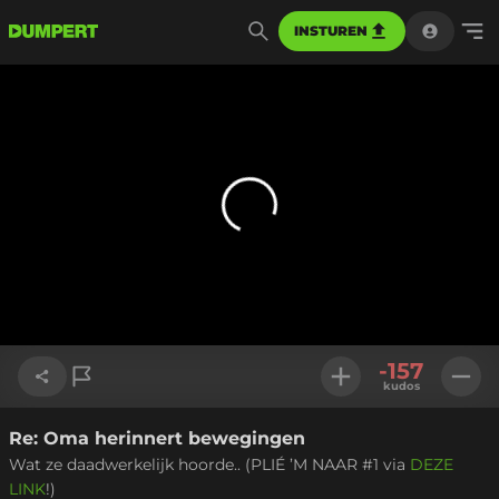
INSTUREN
-157
kudos
Re: Oma herinnert bewegingen
Link kopiëren
Wat ze daadwerkelijk hoorde.. (PLIÉ ’M NAAR #1 via
DEZE
LINK
!)