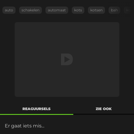
auto
schakelen
automaat
kots
kotsen
bah
kop
REAGUURSELS
ZIE OOK
Er gaat iets mis...