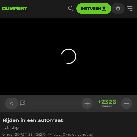
INSTUREN
+
2326
kudos
Rijden in een automaat
Link kopiëren
Is lastig
9 nov. '20 @ 11:55
|
262.041
views
(0 views vandaag)