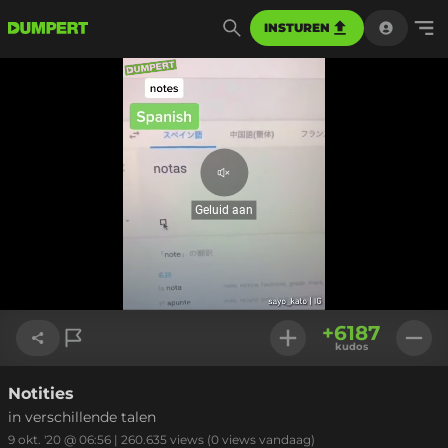
INSTUREN
Geluid
aan
Geluid aan
Geladen
:
100.00%
Instellinge
+
6187
kudos
Notities
Link kopiëren
in verschillende talen
9 okt. '20 @ 06:56
|
260.635
views
(0 views vandaag)