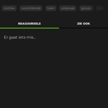
notities
verschillende
talen
uitspraak
google
vertal
REAGUURSELS
ZIE OOK
Er gaat iets mis...