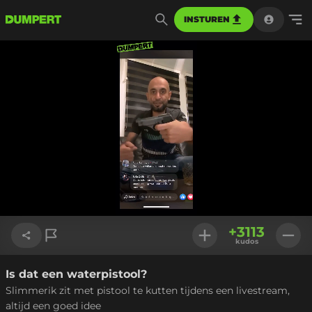
INSTUREN
Geladen
:
100.00%
Instellinge
+
3113
kudos
Is dat een waterpistool?
Link kopiëren
Slimmerik zit met pistool te kutten tijdens een livestream,
altijd een goed idee