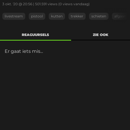
3 okt. '20 @ 20:56
|
501.591
views
(0 views vandaag)
livestream
pistool
kutten
trekker
schieten
afgaan
REAGUURSELS
ZIE OOK
Er gaat iets mis...