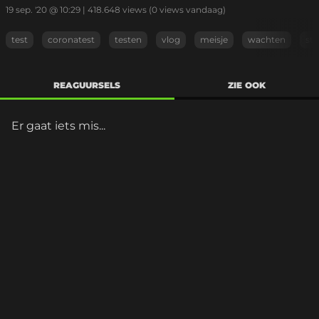
19 sep. '20 @ 10:29
|
418.648
views
(0 views vandaag)
test
coronatest
testen
vlog
meisje
wachten
st
REAGUURSELS
ZIE OOK
Er gaat iets mis...