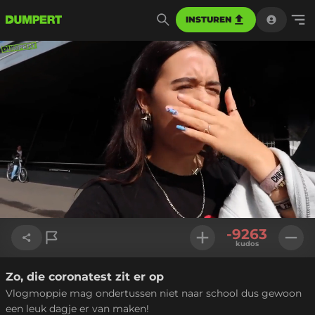
INSTUREN
Geladen
:
58.28%
Instellinge
-9263
kudos
Zo, die coronatest zit er op
Link kopiëren
Vlogmoppie mag ondertussen niet naar school dus gewoon
een leuk dagje er van maken!