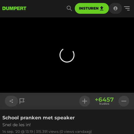
INSTUREN
+
6457
kudos
School pranken met speaker
Link kopiëren
Snel de les in!
14 sep. '20 @ 13:19
|
315.391
views
(0 views vandaag)