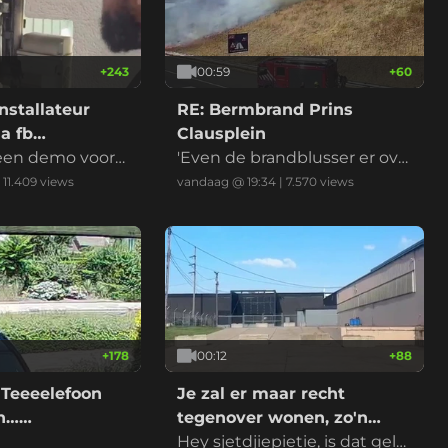
+
243
00:59
+
60
nstallateur
RE: Bermbrand Prins
a fb
Clausplein
 een demo voord
'Even de brandblusser er ove
r en het is geblust' riep iema
|
11.409
views
vandaag @ 19:34
|
7.570
views
nd
+
178
00:12
+
88
 Teeeelefoon
Je zal er maar recht
on……
tegenover wonen, zo'n
datacenter
Hey sjetdjiepietie, is dat gelui