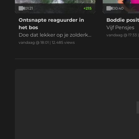
01:21
+
215
00:40
Ontsnapte reaguurder in
Boddie posit
het bos
Vijf Pensjes
Doe dat lekker op je zolderka
vandaag @ 17:33
mer mafkees
vandaag @ 18:01
|
12.485
views