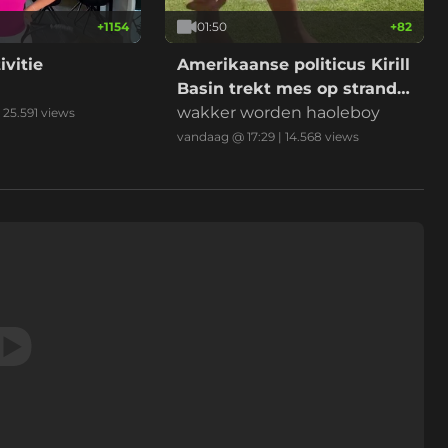
+
1154
01:50
+
82
ivitie
Amerikaanse politicus Kirill
Basin trekt mes op strand
Hawaii
wakker worden haoleboy
|
25.591
views
vandaag @ 17:29
|
14.568
views