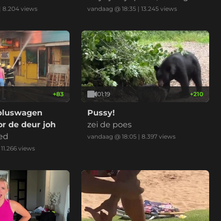
d normaal?
|
8.204
views
vandaag @ 18:35
|
13.245
views
+
83
01:19
+
210
bluswagen
Pussy!
r de deur joh
zei de poes
ed
vandaag @ 18:05
|
8.397
views
|
11.266
views