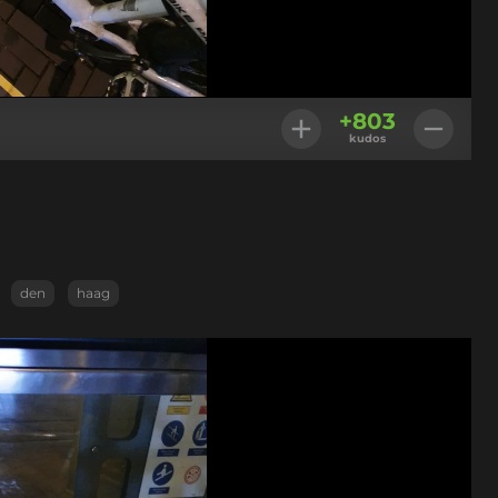
+
803
kudos
den
haag