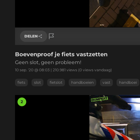
DELEN
Boevenproof je fiets vastzetten
Link kopiëren
Geen slot, geen probleem!
10 sep. '20 @ 08:03
|
210.981
views
(0 views vandaag)
fiets
slot
fietslot
handboeien
vast
handboei
2