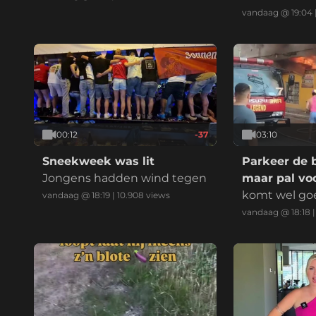
enD: eeniederE: anders, nam
vandaag @ 19:04
elijk:
00:12
-37
03:10
Sneekweek was lit
Parkeer de 
Jongens hadden wind tegen
maar pal voo
komt wel go
vandaag @ 18:19
|
10.908
views
vandaag @ 18:18