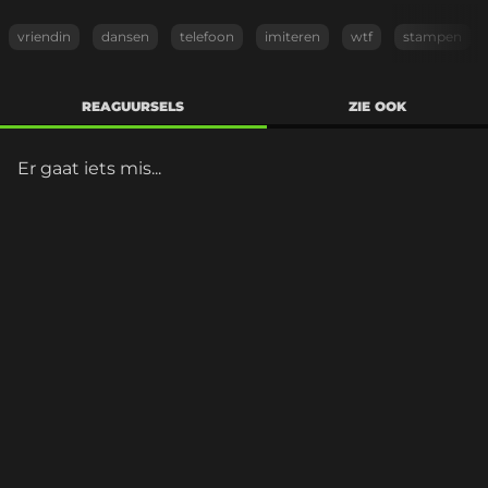
vriendin
dansen
telefoon
imiteren
wtf
stampen
REAGUURSELS
ZIE OOK
Er gaat iets mis...