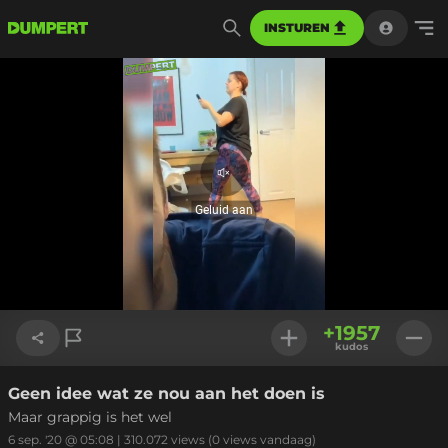
INSTUREN
Geluid
aan
Geluid aan
Geladen
:
100.00%
Instellinge
+
1957
kudos
Geen idee wat ze nou aan het doen is
Link kopiëren
Maar grappig is het wel
6 sep. '20 @ 05:08
|
310.072
views
(0 views vandaag)