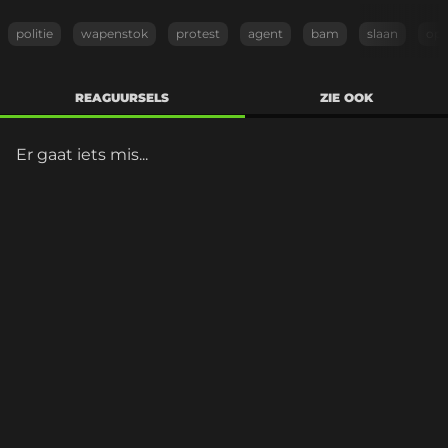
politie
wapenstok
protest
agent
bam
slaan
opr
REAGUURSELS
ZIE OOK
Er gaat iets mis...