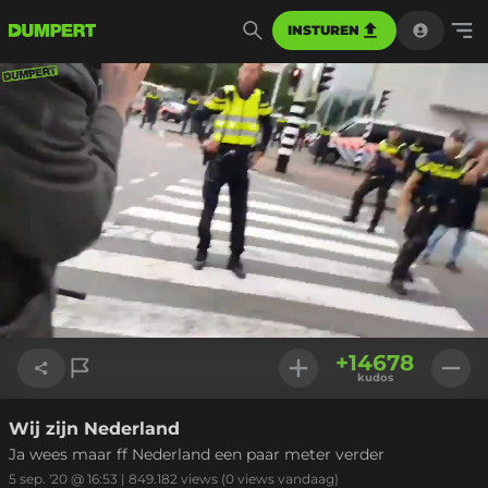
INSTUREN
Geladen
:
26.74%
Instellinge
+
14678
kudos
Wij zijn Nederland
Link kopiëren
Ja wees maar ff Nederland een paar meter verder
5 sep. '20 @ 16:53
|
849.182
views
(0 views vandaag)