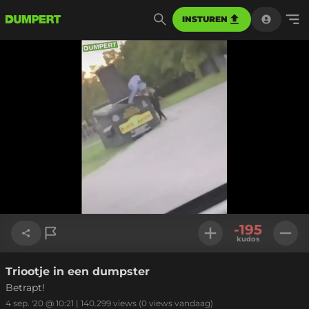
INSTUREN
Geladen
:
100.00%
Instellinge
-195
kudos
Triootje in een dumpster
Link kopiëren
Betrapt!
4 sep. '20 @ 10:21
|
140.299
views
(0 views vandaag)