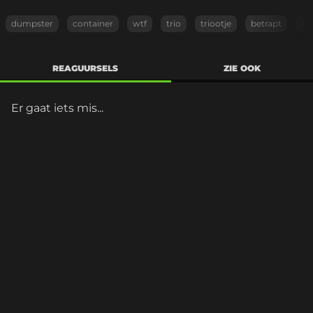
dumpster
container
wtf
trio
triootje
betrapt
f
REAGUURSELS
ZIE OOK
Er gaat iets mis...