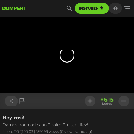
INSTUREN
+
615
kudos
Hey rosi!
Link kopiëren
Dames doen ode aan Tiroler Freitag, liev!
4 sep. '20 @ 10:03
|
159.199
views
(0 views vandaag)