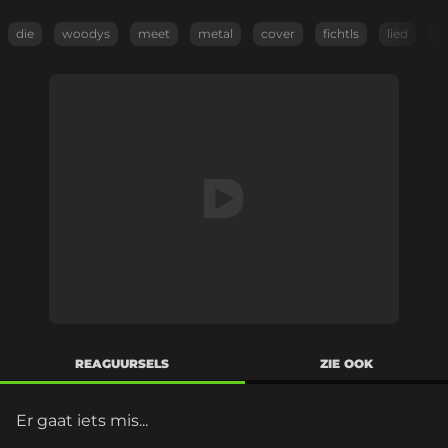
die
woodys
meet
metal
cover
fichtls
lied
cl
REAGUURSELS
ZIE OOK
Er gaat iets mis...