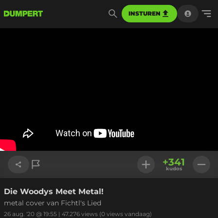
INSTUREN
+
341
kudos
Die Woodys Meet Metal!
Link kopiëren
metal cover van Fichtl's Lied
26 aug. '20 @ 19:55
|
47.276
views
(0 views vandaag)