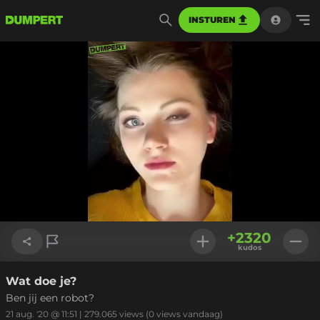
INSTUREN
Geladen
:
100.00%
Instellinge
+
2320
kudos
Wat doe je?
Link kopiëren
Ben jij een robot?
21 aug. '20 @ 11:51
|
279.065
views
(0 views vandaag)