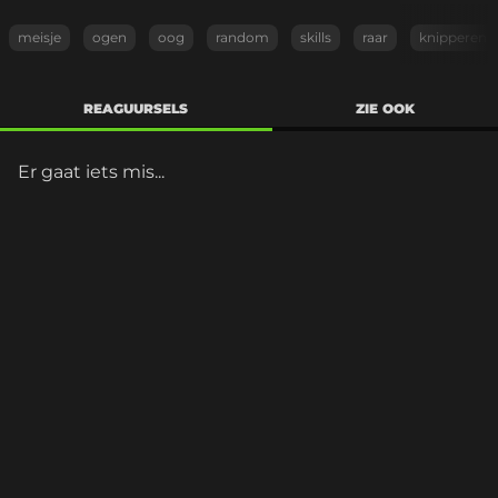
meisje
ogen
oog
random
skills
raar
knipperen
REAGUURSELS
ZIE OOK
Er gaat iets mis...