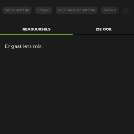
demonstratie
vragen
coronademonstratie
protest
spoe
REAGUURSELS
ZIE OOK
Er gaat iets mis...