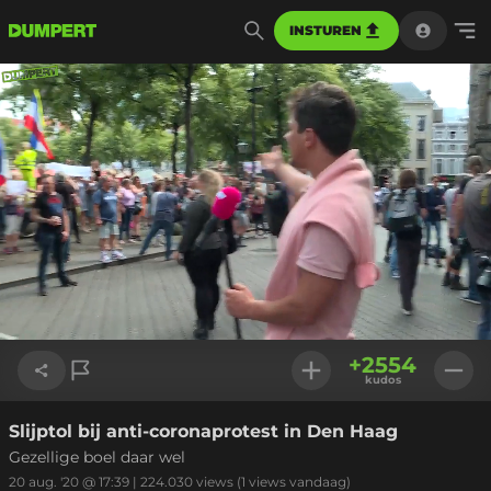
INSTUREN
Geladen
:
4.38%
Instellinge
+
2554
kudos
Slijptol bij anti-coronaprotest in Den Haag
Link kopiëren
Gezellige boel daar wel
20 aug. '20 @ 17:39
|
224.030
views
(1 views vandaag)