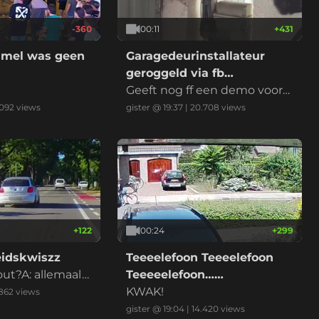
-360
00:11
+
431
umel was geen
Garagedeurinstallateur
geroggeld via fb
marktplaats
Geeft nog ff een demo voord
at ik betaal
.092
views
gister @ 19:37
|
20.708
views
+
122
00:24
+
299
eidskwiszz
Teeeelefoon Teeeelefoon
fout?A: allemaal
Teeeeelefoon……
 alle betrokken
KWAK!
.862
views
rE: anders, nam
gister @ 19:04
|
14.420
views