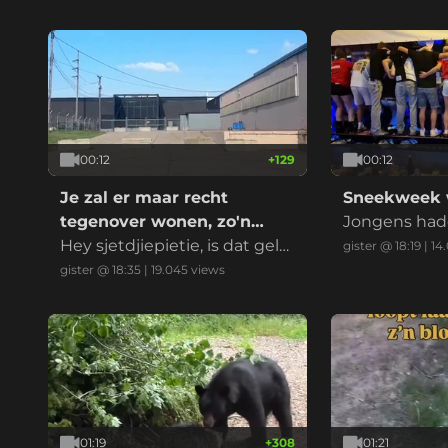
nd
elijk:
00:12
+
129
00:12
Je zal er maar recht
Sneekweek w
tegenover wonen, zo'n
Jongens had
datacenter
Hey sjetdjiepietie, is dat gelui
gister @ 18:19
|
14
d normaal?
gister @ 18:35
|
19.045
views
01:19
+
308
01:21