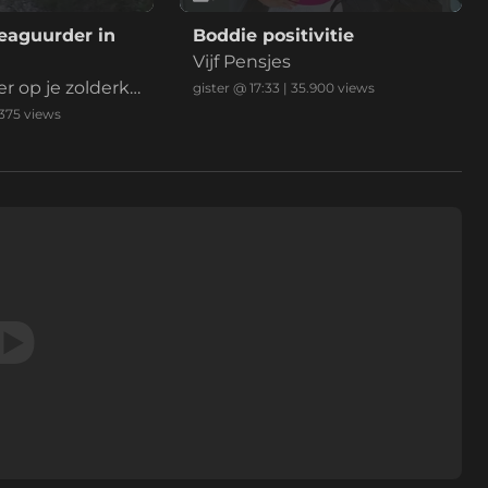
eaguurder in
Boddie positivitie
Vijf Pensjes
r op je zolderka
gister @ 17:33
|
35.900
views
s
.375
views