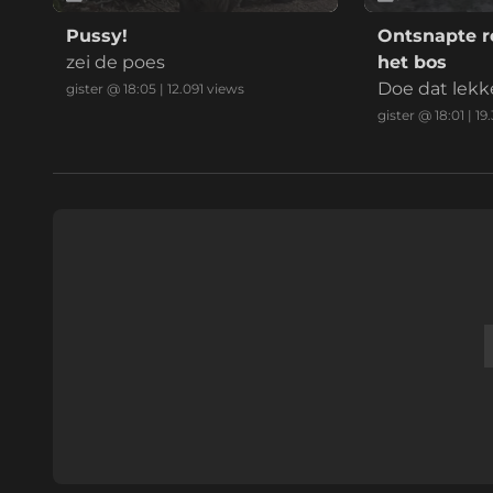
Pussy!
Ontsnapte r
zei de poes
het bos
Doe dat lekke
gister @ 18:05
|
12.091
views
mer mafkee
gister @ 18:01
|
19