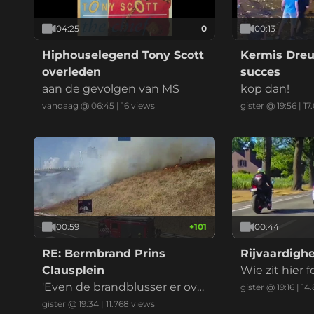
04:25
0
00:13
Hiphouselegend Tony Scott
Kermis Dre
overleden
succes
aan de gevolgen van MS
kop dan!
vandaag @ 06:45
|
16
views
gister @ 19:56
|
17
00:59
+
101
00:44
RE: Bermbrand Prins
Rijvaardigh
Clausplein
Wie zit hier 
'Even de brandblusser er ove
B: iedereenC:
gister @ 19:16
|
14
r en het is geblust' riep iema
enD: eeniede
gister @ 19:34
|
11.768
views