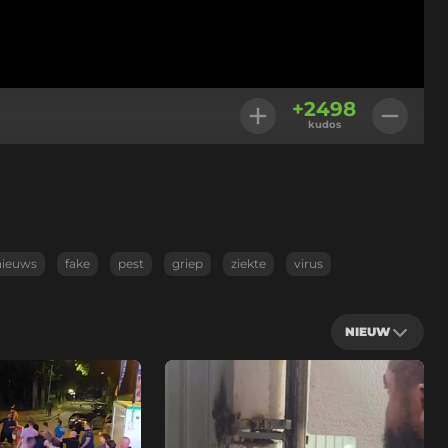
+
2498
kudos
nieuws
fake
pest
griep
ziekte
virus
NIEUW