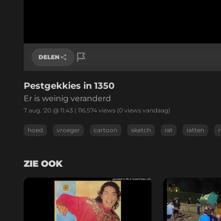
DELEN
Pestgekkies in 1350
Link kopiëren
Er is weinig veranderd
7 aug. '20 @ 11:43
|
116.574
views
(0 views vandaag)
hoed
vroeger
cartoon
sketch
rat
ratten
ZIE OOK