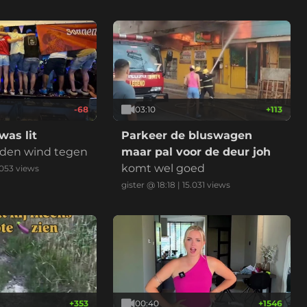
-68
03:10
+
113
as lit
Parkeer de bluswagen
den wind tegen
maar pal voor de deur joh
komt wel goed
.053
views
gister @ 18:18
|
15.031
views
+
353
00:40
+
1546