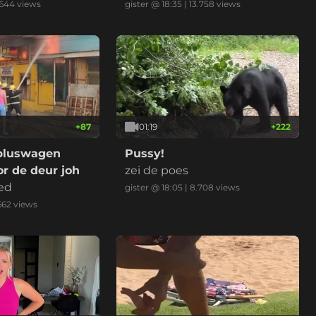
d normaal?
.644
views
gister @ 18:35
|
13.758
views
+
87
01:19
+
222
bluswagen
Pussy!
r de deur joh
zei de poes
ed
gister @ 18:05
|
8.708
views
662
views