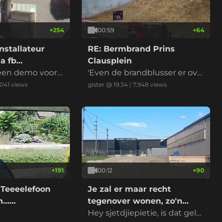
+
254
00:59
+
64
nstallateur
RE: Bermbrand Prins
a fb
Clausplein
 een demo voord
'Even de brandblusser er ove
r en het is geblust' riep iema
.041
views
gister @ 19:34
|
7.948
views
nd
+
191
00:12
+
90
 Teeeelefoon
Je zal er maar recht
on……
tegenover wonen, zo'n
datacenter
Hey sjetdjiepietie, is dat gelui