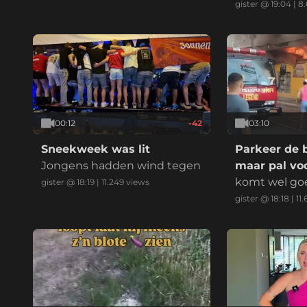
enD: eeniederE: anders, nam
gister @ 19:04
|
8
elijk:
00:12
-42
03:10
Sneekweek was lit
Parkeer de 
Jongens hadden wind tegen
maar pal voo
komt wel go
gister @ 18:19
|
11.249
views
gister @ 18:18
|
11.