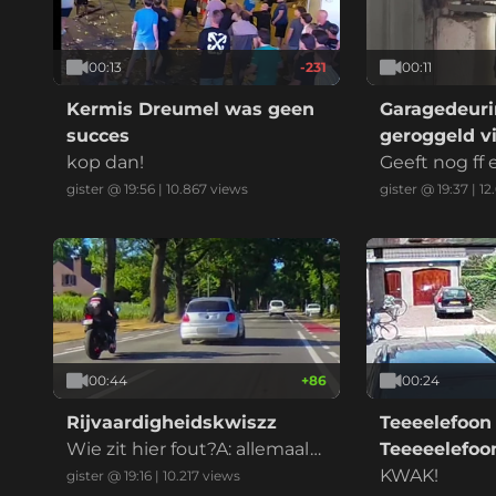
00:13
-231
00:11
Kermis Dreumel was geen
Garagedeuri
succes
geroggeld vi
kop dan!
marktplaats
Geeft nog ff
at ik betaal
gister @ 19:56
|
10.867
views
gister @ 19:37
|
12
00:44
+
86
00:24
Rijvaardigheidskwiszz
Teeeelefoon
Wie zit hier fout?A: allemaal
Teeeeelefo
B: iedereenC: alle betrokken
KWAK!
gister @ 19:16
|
10.217
views