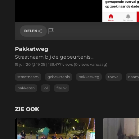
DELEN
Pakketweg
Link kopiëren
Straatnaam bij de gebeurtenis...
19 jul. '20 @ 19:05
|
139.477
views
(0 views vandaag)
straatnaam
gebeurtenis
pakketweg
toeval
naam
pakketen
lol
flauw
ZIE OOK