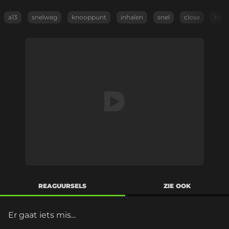
a13
snelweg
knooppunt
inhalen
snel
close
bijna
REAGUURSELS
ZIE OOK
Er gaat iets mis...