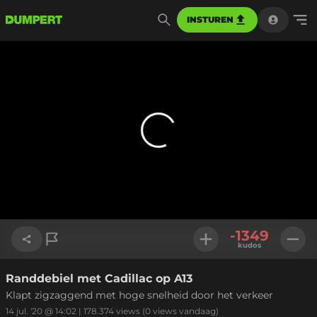
INSTUREN
-1349
kudos
Randdebiel met Cadillac op A13
Link kopiëren
Klapt zigzaggend met hoge snelheid door het verkeer
14 jul. '20 @ 14:02
|
178.374
views
(0 views vandaag)