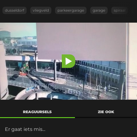
dusseldorf
vliegveld
parkeergarage
garage
spiraal
a
Video
afspelen
REAGUURSELS
ZIE OOK
Er gaat iets mis...