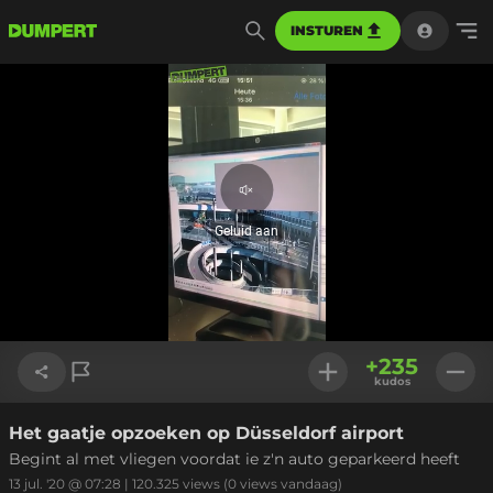
INSTUREN
Geluid
aan
Geluid aan
Geladen
:
100.00%
Instellinge
+
235
kudos
Het gaatje opzoeken op Düsseldorf airport
Link kopiëren
Begint al met vliegen voordat ie z'n auto geparkeerd heeft
13 jul. '20 @ 07:28
|
120.325
views
(0 views vandaag)