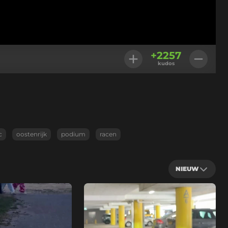
+
2257
kudos
c
oostenrijk
podium
racen
NIEUW