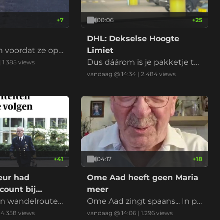
+
7
00:06
+
25
DHL: Dekselse Hoogte
 voordat ze op
Limiet
Dus dáárom is je pakketje te
|
1.385
views
laat.
vandaag @ 14:34
|
2.484
views
+
41
04:17
+
18
eur had
Ome Aad heeft geen Maria
count bij
meer
 en wandelroutes
Ome Aad zingt spaans... In pl
ng te volgen...
aats van Maria, kan je ook Cor
|
4.358
views
vandaag @ 14:06
|
1.296
views