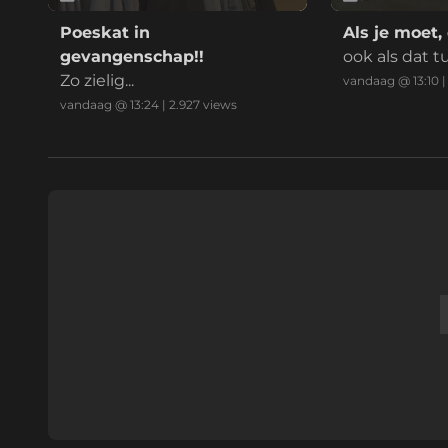
Poeskat in
Als je moet,
gevangenschap!!
ook als dat t
Zo zielig...
eurbel en be
vandaag @ 13:10
a van een tesl
vandaag @ 13:24
|
2.927
views