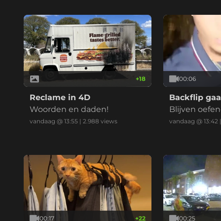
+
18
00:06
Reclame in 4D
Backflip gaa
Woorden en daden!
Blijven oefe
vandaag @ 13:55
|
2.988
views
vandaag @ 13:42
00:17
+
22
00:25