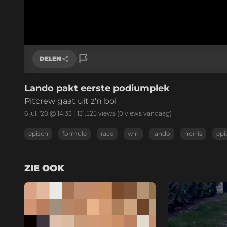
DELEN
Lando pakt eerste podiumplek
Link kopiëren
Pitcrew gaat uit z'n bol
6 jul. '20 @ 14:33
|
131.525
views
(0 views vandaag)
episch
formule
race
win
lando
norris
epi
ZIE OOK