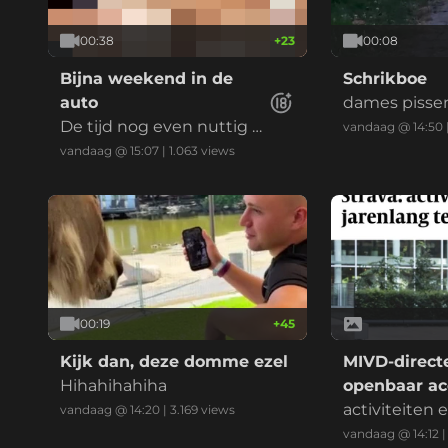
00:38
+
23
00:08
Bijna weekend in de
Schrikboe
auto
dames pissen
De tijd nog even nuttig b
de plee zijn.
vandaag @ 14:50
esteden
vandaag @ 15:07
|
1.063
views
00:19
+
45
Kijk dan, deze domme ezel
MIVD-direct
Hihahihahiha
openbaar ac
Strava
activiteiten
vandaag @ 14:20
|
3.169
views
waren jarenla
vandaag @ 14:12